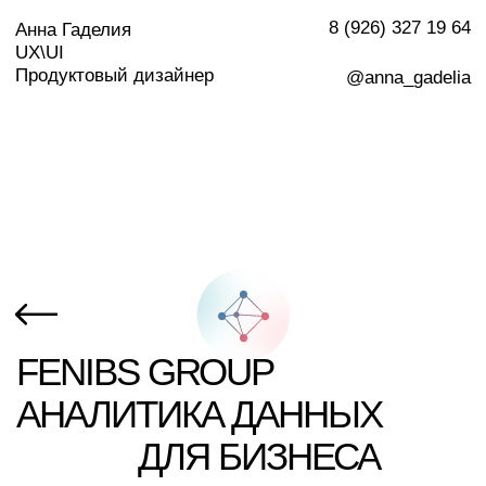
8 (926) 327 19 64
Анна Гаделия
UX\UI
gadelia
Продуктовый дизайнер
@anna_gadelia
FENIBS GROUP
АНАЛИТИКА ДАННЫХ
ДЛЯ БИЗНЕСА
ТЕХНОЛОГИЯ ДЛЯ АНАЛИЗА
И СТРУКТУРИРОВАНИЯ ДАННЫХ
Многостраничный сайт
Сайт на тильде