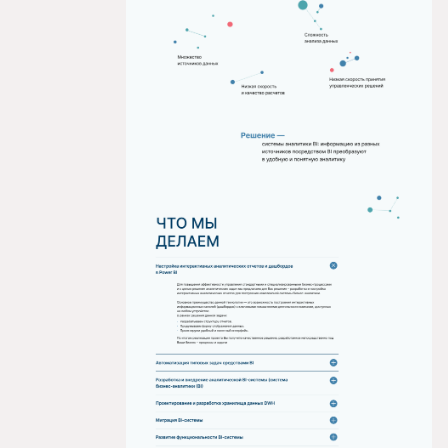
8 (926) 327 19 64
Gadelia.anna@yandex.ru
Behance
WhatsApp
Dprofile
BK
Telegram
TenChat