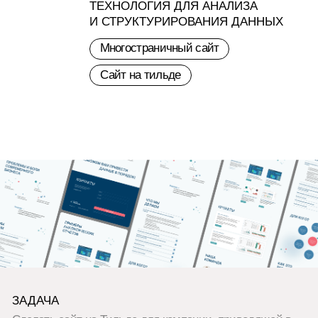
ЗАДАЧА
Сделать сайт на Тильде для компании, приводящей в
порядок разрозненные данные.
Информация из разных источников преобразовывается
в удобную и понятную аналитику для принятия
решений.
РЕАЛИЗАЦИЯ
Основная идея для дизайна сайта - это беспорядочные
точки, которые собираются в жесткую кристалическую
структуру, аналогичную структуре алмаза.
Ненавязчивая анимация, светлый минималистичный
дизайн, подробное описание услуг и примеры отчетов.